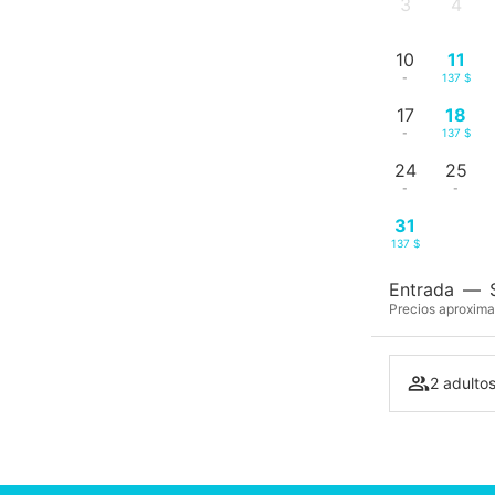
3
4
-
-
10
11
-
137 $
17
18
-
137 $
24
25
-
-
31
137 $
Entrada
—
Precios aproxima
2 adultos