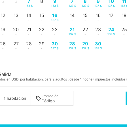
5
6
7
8
9
7
8
9
10
11
-
-
153 $
-
153 $
137 $
137 $
137 $
137 $
186 
12
13
14
15
16
14
15
16
17
18
-
-
-
-
137 $
-
-
-
-
-
19
20
21
22
23
21
22
23
24
25
-
-
-
-
-
137 $
-
-
137 $
-
26
27
28
29
30
28
29
30
-
-
-
-
137 $
137 $
137 $
137 $
Salida
dos en USD, por habitación, para 2 adultos , desde 1 noche (Impuestos incluidos)
Promoción
 · 1 habitación