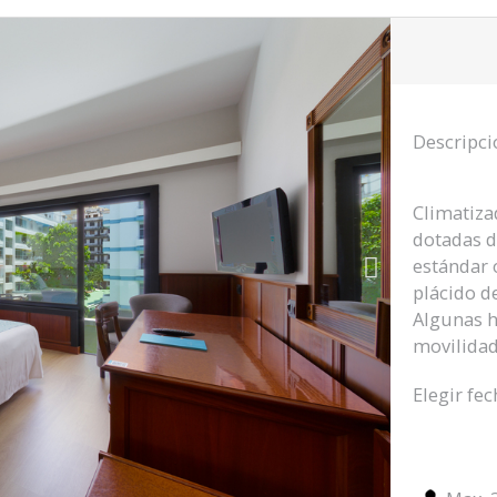
Descripci
Climatiza
dotadas de
estándar 
plácido d
Algunas h
movilidad
Elegir fec