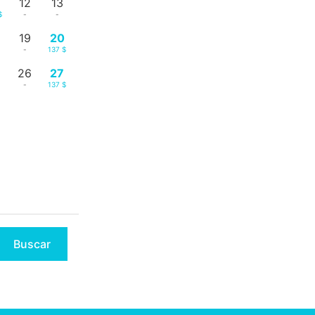
12
13
$
-
-
19
20
-
137 $
26
27
-
137 $
Buscar